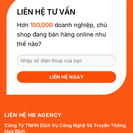
LIÊN HỆ TƯ VẤN
Hơn
150,000
doanh nghiệp, chủ
shop đang bán hàng online như
thế nào?
LIÊN HỆ HB AGENCY
Công Ty TNHH Dịch Vụ Công Nghệ Và Truyền Thông
Hoà Bình