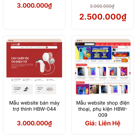
3.000.000
₫
3.000.000
₫
Giá
Giá
2.500.000
₫
gốc
hiệ
là:
tại
3.000.000₫.
là:
2.5
Mẫu website bán máy
Mẫu website shop điện
trợ thính HBW-044
thoại, phụ kiện HBW-
009
3.000.000
₫
Giá: Liên Hệ