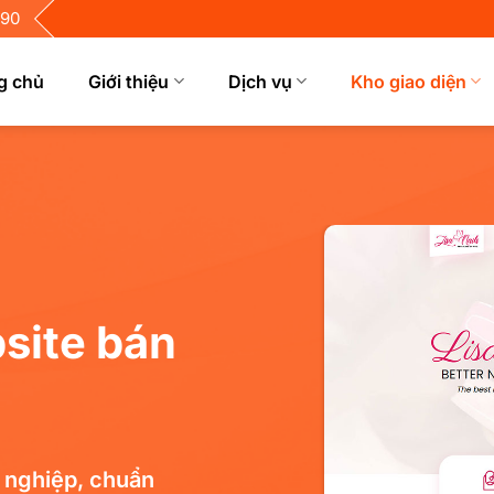
690
g chủ
Giới thiệu
Dịch vụ
Kho giao diện
m Demo
i Tiết
site bán
 nghiệp, chuẩn