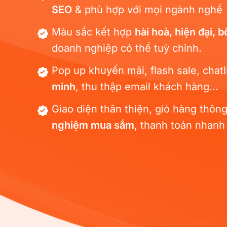
SEO
& phù hợp với mọi ngành nghề
Màu sắc kết hợp
hài hoà, hiện đại, b
doanh nghiệp có thể tuỳ chỉnh.
Pop up khuyến mãi, flash sale, chatl
minh
, thu thập email khách hàng...
Giao diện thân thiện, giỏ hàng thô
nghiệm mua sắm
, thanh toán nhanh
3.0
trì tòa nhà giao
Mẫu website cửa hàng
HBW-060
quý 