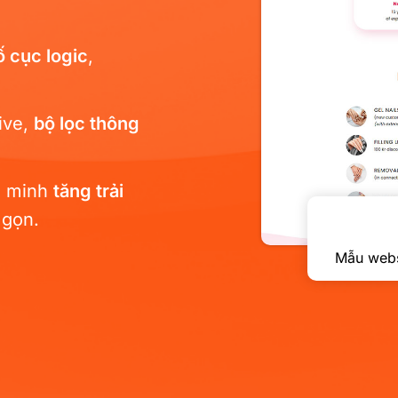
ố cục logic
,
ive,
bộ lọc thông
ng minh
tăng trải
 gọn.
00.000
₫
 bán tranh phong cảnh, đá
Mẫu webs
HBW-041