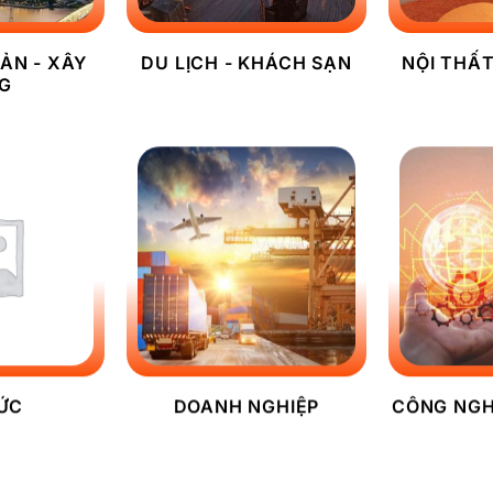
ẢN - XÂY
DU LỊCH - KHÁCH SẠN
NỘI THẤT
G
TỨC
DOANH NGHIỆP
CÔNG NGH