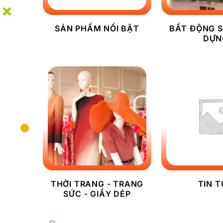
SẢN PHẨM NỔI BẬT
BẤT ĐỘNG S
DỰN
THỜI TRANG - TRANG
TIN 
SỨC - GIẦY DÉP