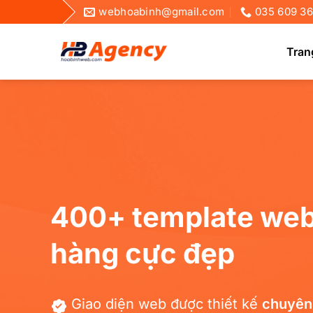
Bỏ
webhoabinh@gmail.com
035 609 3
qua
nội
Tran
dung
Xe
Ch
400+ template web
hàng cực đẹp
Giao diện web được thiết kế
chuyên