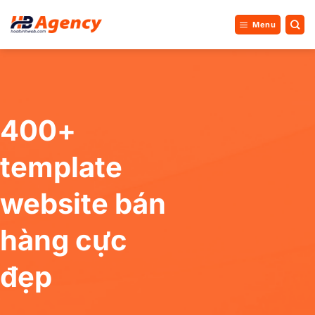
Bỏ
qua
Menu
nội
dung
400+
template
website bán
hàng cực
đẹp