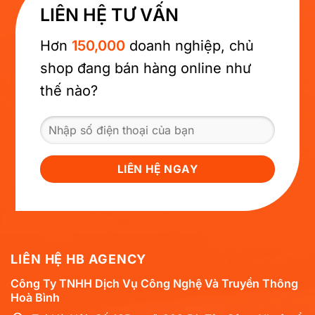
LIÊN HỆ TƯ VẤN
Hơn
150,000
doanh nghiệp, chủ
shop đang bán hàng online như
thế nào?
LIÊN HỆ HB AGENCY
Công Ty TNHH Dịch Vụ Công Nghệ Và Truyền Thông
Hoà Bình