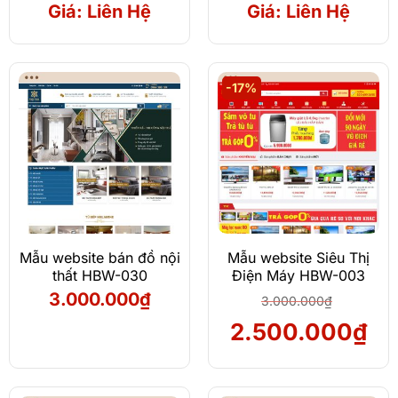
Giá: Liên Hệ
Giá: Liên Hệ
-17%
Mẫu website bán đồ nội
Mẫu website Siêu Thị
thất HBW-030
Điện Máy HBW-003
3.000.000
₫
3.000.000
₫
Giá
Giá
2.500.000
₫
gốc
hiệ
là:
tại