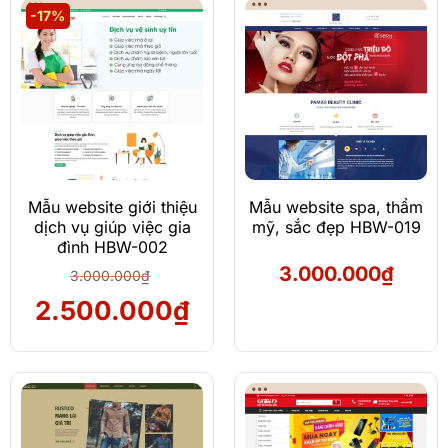
3.000.000₫.
là:
-17%
2.5
Mẫu website giới thiệu
Mẫu website spa, thẩm
dịch vụ giúp việc gia
mỹ, sắc đẹp HBW-019
đình HBW-002
3.000.000
₫
3.000.000
₫
Giá
Giá
2.500.000
₫
gốc
hiện
là:
tại
3.000.000₫.
là:
2.500.000₫.