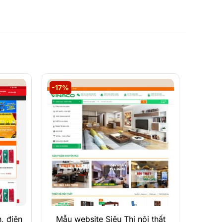
Xem Demo
-17%
Chi Tiết
, điện
Mẫu website Siêu Thị nội thất