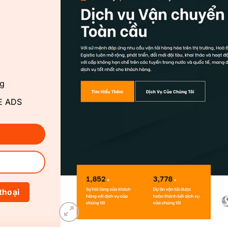
ng
LE ADS
thoại