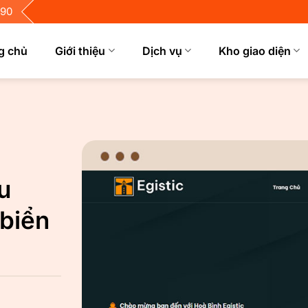
690
g chủ
Giới thiệu
Dịch vụ
Kho giao diện
u
 biển