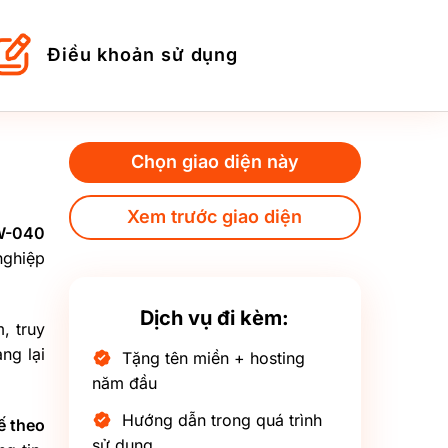
Điều khoản sử dụng
Chọn giao diện này
Xem trước giao diện
BW-040
nghiệp
Dịch vụ đi kèm:
, truy
ng lại
Tặng tên miền + hosting
năm đầu
Hướng dẫn trong quá trình
ế theo
sử dụng.