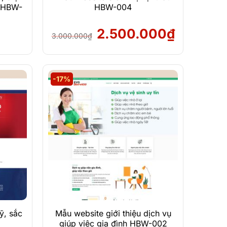
ệ HBW-
HBW-004
Giá
Giá
2.500.000
₫
3.000.000
₫
gốc
hiện
Xem Demo
là:
tại
3.000.000₫.
là:
-17%
Chi Tiết
2.500.000
ỹ, sắc
Mẫu website giới thiệu dịch vụ
giúp việc gia đình HBW-002