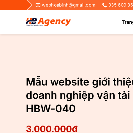
Bỏ
webhoabinh@gmail.com
035 609 3
qua
nội
Tran
dung
Mẫu website giới thiệ
doanh nghiệp vận tải
HBW-040
3.000.000
₫