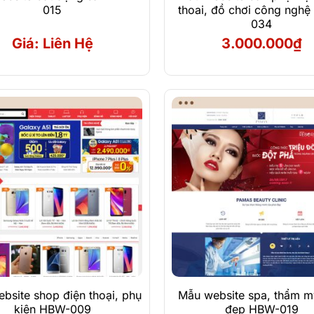
015
thoai, đồ chơi công ngh
034
Giá: Liên Hệ
3.000.000
₫
Xem Demo
Xem Demo
Chi Tiết
Chi Tiết
bsite shop điện thoại, phụ
Mẫu website spa, thẩm m
kiện HBW-009
đẹp HBW-019