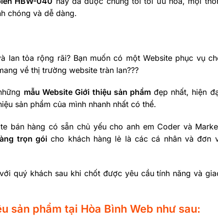
 biển HBW-040
này đã được chúng tôi tối ưu hóa, mọi thôn
anh chóng và dễ dàng.
à lan tỏa rộng rãi? Bạn muốn có một Website phục vụ ch
ng về thị trường website tràn lan???
 những
mẫu Website Giới thiệu sản phẩm
đẹp nhất, hiện đạ
hiệu sản phẩm của mình nhanh nhất có thể.
te bán hàng có sẵn chủ yếu cho anh em Coder và Market
àng trọn gói
cho khách hàng lẻ là các cá nhân và đơn v
p với quý khách sau khi chốt được yêu cầu tính năng và gia
hiệu sản phẩm tại Hòa Bình Web như sau: