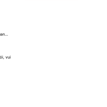
quan…
i, vui