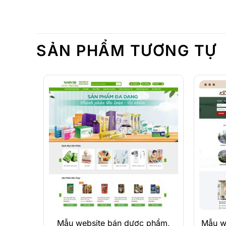
SẢN PHẨM TƯƠNG TỰ
Xem Demo
Chi Tiết
Mẫu website bán dược phẩm,
Mẫu w