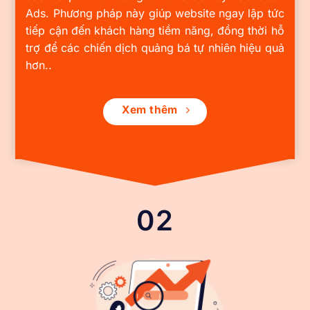
Ads. Phương pháp này giúp website ngay lập tức
tiếp cận đến khách hàng tiềm năng, đồng thời hỗ
trợ để các chiến dịch quảng bá tự nhiên hiệu quả
hơn..
Xem thêm
02