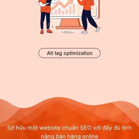
Alt tag optimization
Sở hữu một website chuẩn SEO với đầy đủ tính
năng bán hàng online