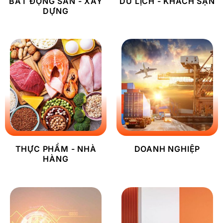
BẤT ĐỘNG SẢN - XÂY
DU LỊCH - KHÁCH SẠN
DỰNG
THỰC PHẨM - NHÀ
DOANH NGHIỆP
HÀNG