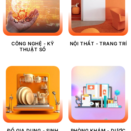
CÔNG NGHỆ - KỸ
NỘI THẤT - TRANG TRÍ
THUẬT SỐ
ĐỒ GIA DỤNG - SINH
PHÒNG KHÁM - DƯỢC