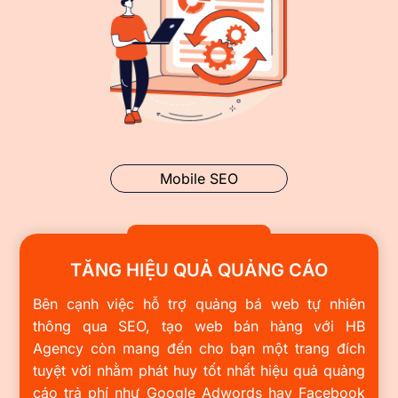
Mobile SEO
TĂNG HIỆU QUẢ QUẢNG CÁO
Bên cạnh việc hỗ trợ quảng bá web tự nhiên
thông qua SEO, tạo web bán hàng với HB
Agency còn mang đến cho bạn một trang đích
tuyệt vời nhằm phát huy tốt nhất hiệu quả quảng
cáo trả phí như Google Adwords hay Facebook