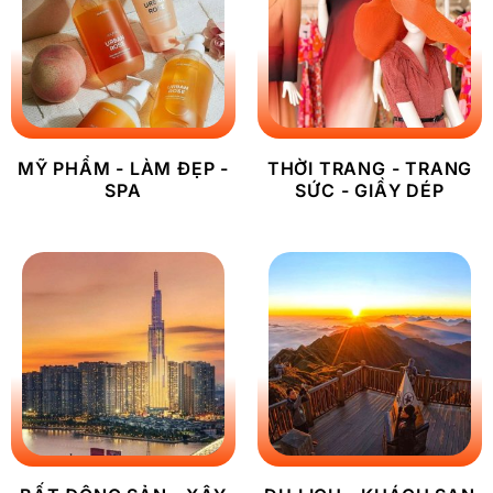
MỸ PHẨM - LÀM ĐẸP -
THỜI TRANG - TRANG
SPA
SỨC - GIẦY DÉP