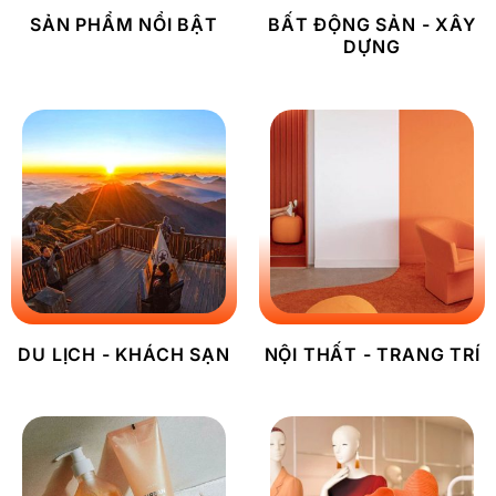
SẢN PHẨM NỔI BẬT
BẤT ĐỘNG SẢN - XÂY
DỰNG
DU LỊCH - KHÁCH SẠN
NỘI THẤT - TRANG TRÍ