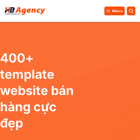
Bỏ
qua
Menu
nội
dung
400+
template
website bán
hàng cực
đẹp