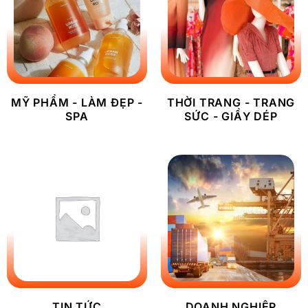
MỸ PHẨM - LÀM ĐẸP -
THỜI TRANG - TRANG
SPA
SỨC - GIẦY DÉP
TIN TỨC
DOANH NGHIỆP