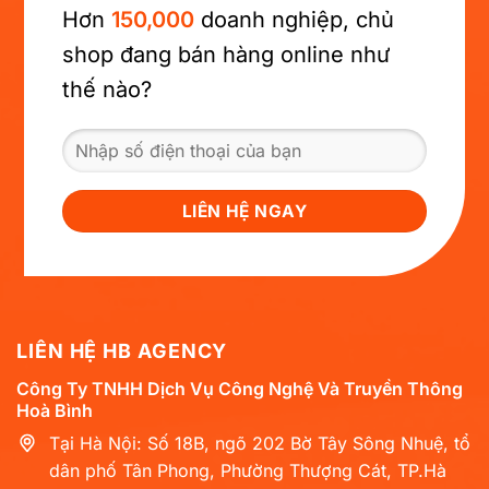
Hơn
150,000
doanh nghiệp, chủ
shop đang bán hàng online như
thế nào?
LIÊN HỆ HB AGENCY
Công Ty TNHH Dịch Vụ Công Nghệ Và Truyền Thông
Hoà Bình
Tại Hà Nội: Số 18B, ngõ 202 Bờ Tây Sông Nhuệ, tổ
dân phố Tân Phong, Phường Thượng Cát, TP.Hà