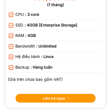
(1 tháng)
CPU
: 3 core
SSD
: 40GB [Enterprise Storage]
RAM
: 4GB
Bandwidth
: Unlimited
Hệ điều hành
: Linux
Backup
: Hàng tuần
(Giá trên chưa bao gồm VAT)
Liên hệ ngay