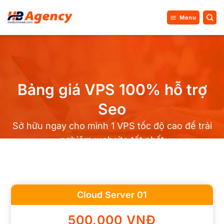
Bỏ
qua
Menu
nội
dung
Bảng giá VPS 100% hỗ trợ
Seo
Sở hữu ngay cho mình 1 VPS tốc độ cao để trải
nghiệm website tốt nhất
Cloud Server 01
500,000 VNĐ