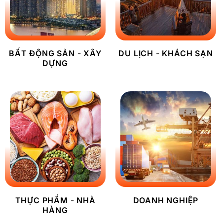
BẤT ĐỘNG SẢN - XÂY
DU LỊCH - KHÁCH SẠN
DỰNG
THỰC PHẨM - NHÀ
DOANH NGHIỆP
HÀNG