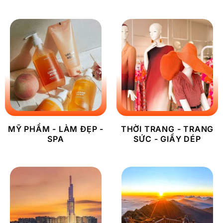
MỸ PHẨM - LÀM ĐẸP -
THỜI TRANG - TRANG
SPA
SỨC - GIẦY DÉP