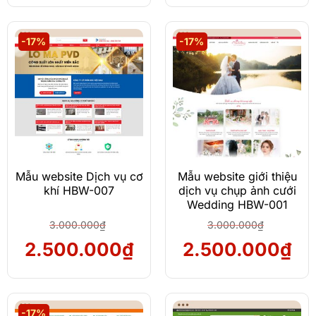
-17%
-17%
Mẫu website Dịch vụ cơ
Mẫu website giới thiệu
khí HBW-007
dịch vụ chụp ảnh cưới
Wedding HBW-001
3.000.000
₫
3.000.000
₫
Giá
Giá
Giá
Giá
2.500.000
₫
2.500.000
₫
gốc
hiện
gốc
hiệ
là:
tại
là:
tại
3.000.000₫.
là:
3.000.000₫.
là:
-17%