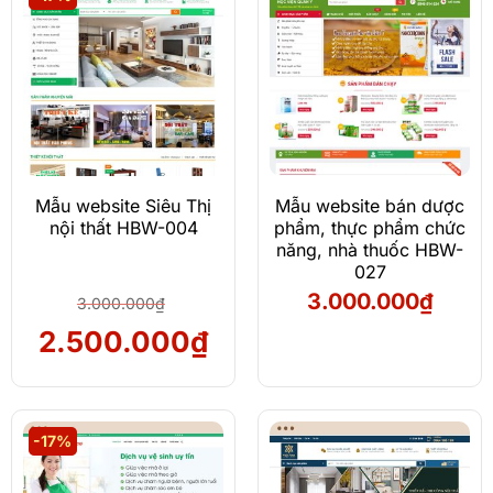
2.500.000₫.
2.5
Mẫu website Siêu Thị
Mẫu website bán dược
nội thất HBW-004
phẩm, thực phẩm chức
năng, nhà thuốc HBW-
027
3.000.000
₫
3.000.000
₫
Giá
Giá
2.500.000
₫
gốc
hiện
là:
tại
3.000.000₫.
là:
-17%
2.500.000₫.