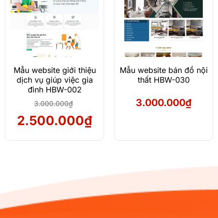
Mẫu website giới thiệu
Mẫu website bán đồ nội
dịch vụ giúp việc gia
thất HBW-030
đình HBW-002
3.000.000
₫
3.000.000
₫
Giá
Giá
2.500.000
₫
gốc
hiện
là:
tại
3.000.000₫.
là:
2.500.000₫.