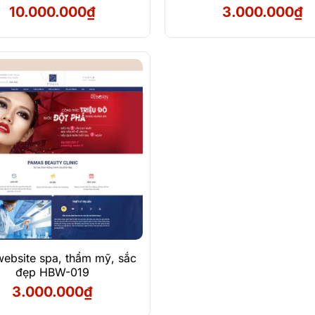
10.000.000
₫
3.000.000
₫
Xem Demo
Chi Tiết
ebsite spa, thẩm mỹ, sắc
đẹp HBW-019
3.000.000
₫