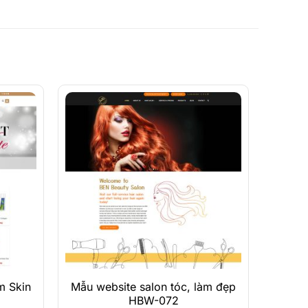
Xem Demo
Chi Tiết
m Skin
Mẫu website salon tóc, làm đẹp
HBW-072