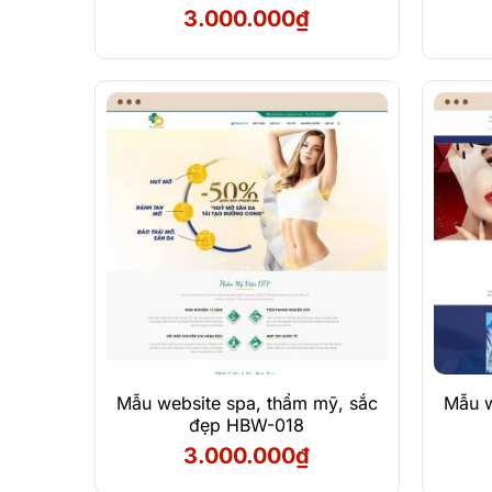
3.000.000
₫
Xem Demo
Chi Tiết
Mẫu website spa, thẩm mỹ, sắc
Mẫu w
đẹp HBW-018
3.000.000
₫