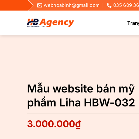
Bỏ
webhoabinh@gmail.com
035 609 3
qua
nội
Tran
dung
Mẫu website bán mỹ
phẩm Liha HBW-032
3.000.000
₫