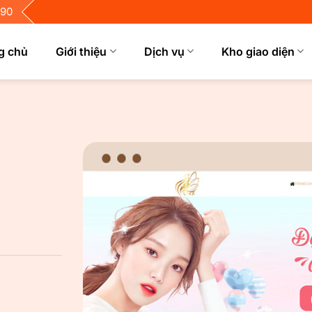
690
g chủ
Giới thiệu
Dịch vụ
Kho giao diện