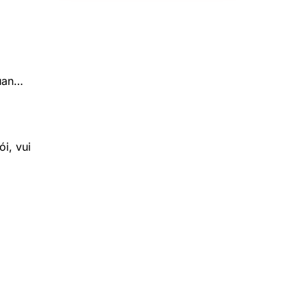
quan…
i, vui