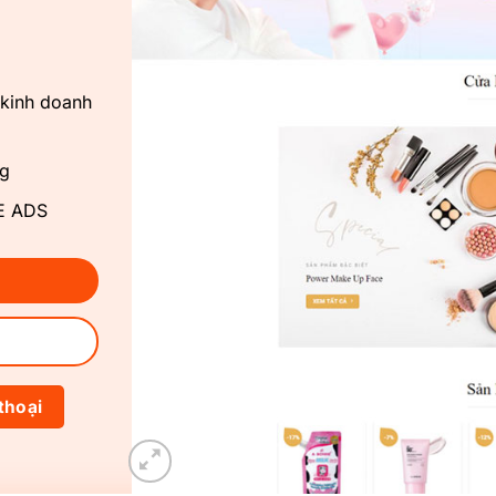
 kinh doanh
ng
LE ADS
thoại