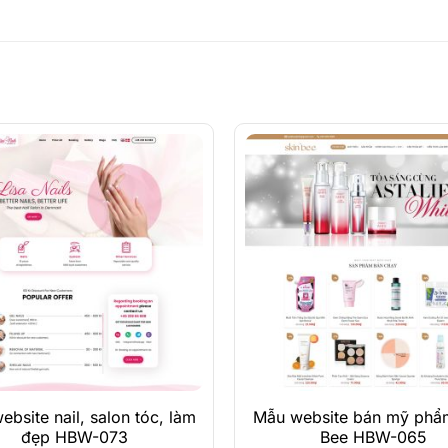
Xem Demo
Xem Demo
Chi Tiết
Chi Tiết
bsite nail, salon tóc, làm
Mẫu website bán mỹ phẩ
đẹp HBW-073
Bee HBW-065