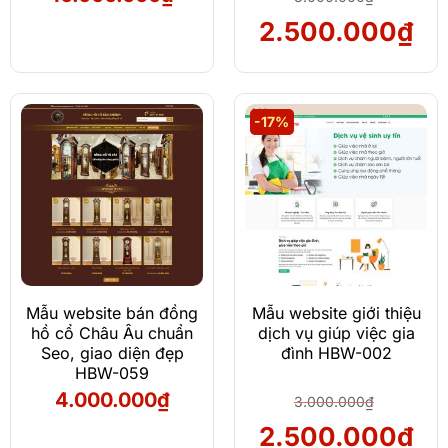
Giá
Giá
2.500.000
₫
gốc
hiệ
là:
tại
3.000.000₫.
là:
-17%
2.5
Mẫu website bán đồng
Mẫu website giới thiệu
hồ cổ Châu Âu chuẩn
dịch vụ giúp việc gia
Seo, giao diện đẹp
đình HBW-002
HBW-059
4.000.000
₫
3.000.000
₫
Giá
Giá
2.500.000
₫