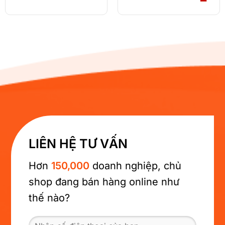
gốc
hiệ
là:
tại
3.000.000₫.
là:
2.5
LIÊN HỆ TƯ VẤN
Hơn
150,000
doanh nghiệp, chủ
shop đang bán hàng online như
thế nào?